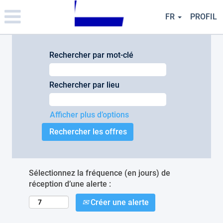
Please
note:
FR
PROFIL
This
website
includes
an
Rechercher par mot-clé
accessibility
system.
Rechercher par lieu
Afficher plus d’options
Sélectionnez la fréquence (en jours) de
réception d’une alerte :
Créer une alerte