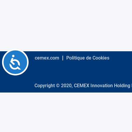
using
a
screen
reader;
Press
Control-
F10
to
open
an
Accessibility
cemex.com
Politique de Cookies
accessibility
menu.
Copyright © 2020, CEMEX Innovation Holding Lt