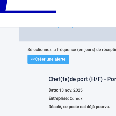
Please
note:
Rechercher par mot-clé
This
website
includes
Afficher plus d’options
an
accessibility
system.
Press
Control-
Sélectionnez la fréquence (en jours) de réceptio
F11
Créer une alerte
to
adjust
the
website
Chef(fe)de port (H/F) - Por
to
people
Date:
13 nov. 2025
with
visual
Entreprise:
Cemex
disabilities
who
Désolé, ce poste est déjà pourvu.
are