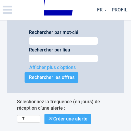
Please
note:
FR
PROFIL
This
website
includes
an
Rechercher par mot-clé
accessibility
system.
Rechercher par lieu
Afficher plus d’options
Sélectionnez la fréquence (en jours) de
réception d’une alerte :
Créer une alerte