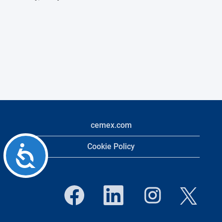
cemex.com
Cookie Policy
Accessibility
O
O
O
O
p
p
p
p
e
e
e
e
n
n
n
n
s
s
s