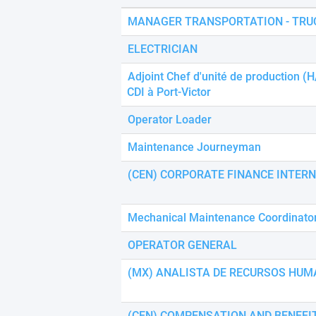
using
a
MANAGER TRANSPORTATION - TRU
screen
reader;
ELECTRICIAN
Press
Control-
Adjoint Chef d'unité de production (H
F10
CDI à Port-Victor
to
open
Operator Loader
an
accessibility
Maintenance Journeyman
menu.
(CEN) CORPORATE FINANCE INTERN
Mechanical Maintenance Coordinato
OPERATOR GENERAL
(MX) ANALISTA DE RECURSOS HUM
(CEN) COMPENSATION AND BENEFI