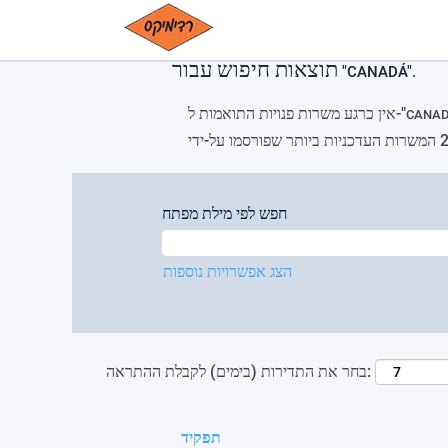
Please
(דף
CANADÁ ב- Cemex
|
דף הבית
note:
נוכחי)
This
תוצאות חיפוש עבור
website
"CANADÁ".
includes
an
אין כרגע משרות פנויות התואמות ל-"
CANA
accessibility
system.
Press
Control-
F11
חפש לפי מילת מפתח
to
adjust
the
הצג אפשרויות נוספות
website
to
people
with
visual
בחר את התדירות (בימים) לקבלת ההתראה:
disabilities
who
are
תפקיד