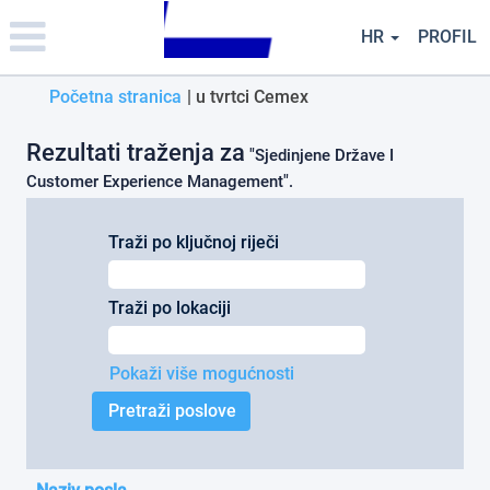
Please
note:
HR
PROFIL
This
website
(trenutačna
Početna stranica
|
u tvrtci Cemex
includes
an
stranica)
accessibility
Rezultati traženja za
"Sjedinjene Države I
system.
Customer Experience Management".
Traži po ključnoj riječi
Traži po lokaciji
Pokaži više mogućnosti