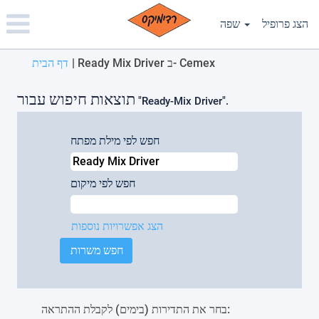
Please
note:
הצג פרופיל
שפה
This
website
(דף
Ready Mix Driver ב- Cemex
|
דף הבית
includes
נוכחי)
an
accessibility
תוצאות חיפוש עבור
"Ready-Mix Driver".
system.
חפש לפי מילת מפתח
חפש לפי מיקום
הצג אפשרויות נוספות
בחר את התדירות (בימים) לקבלת ההתראה: