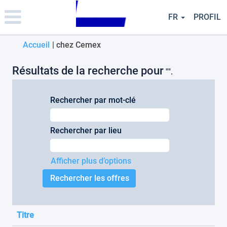
Please
note:
FR
PROFIL
This
website
(page
Accueil
|
chez Cemex
includes
an
actuelle)
accessibility
Résultats de la recherche pour
"".
system.
Rechercher par mot-clé
Rechercher par lieu
Afficher plus d’options
Titre