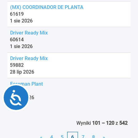
(MX) COORDINADOR DE PLANTA
61619
1 sie 2026
Driver Ready Mix
60614
1 sie 2026
Driver Ready Mix
59882
28 lip 2026
Foreman Plant
61934
Accessibility
24 lip 2026
Wyniki
101 – 120
z
542
«
4
5
6
7
8
»