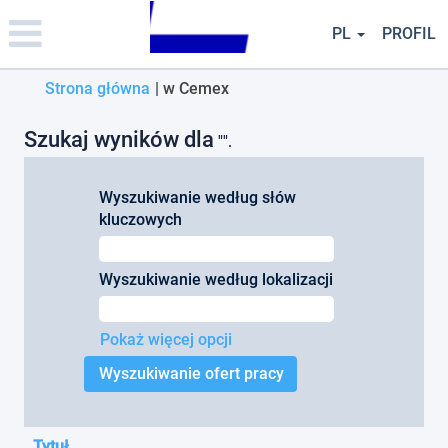
Please
note:
PL
PROFIL
This
website
(bieżąca
Strona główna
|
w Cemex
includes
an
strona)
accessibility
Szukaj wyników dla
"".
system.
Wyszukiwanie według słów
kluczowych
Wyszukiwanie według lokalizacji
Pokaż więcej opcji
Tytuł