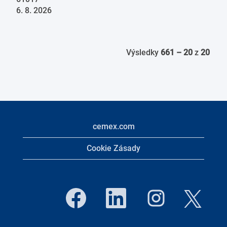
6. 8. 2026
Výsledky
661 – 20
z
20
cemex.com
Cookie Zásady
O
O
O
O
t
t
t
t
e
e
e
e
v
v
v
v
ř
ř
ř
ř