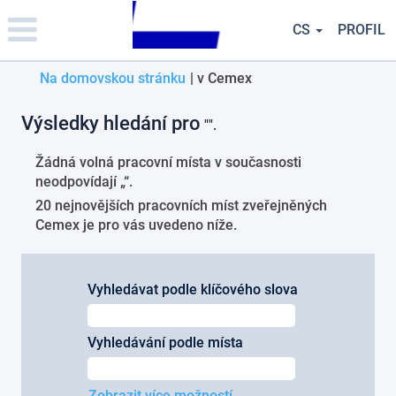
Please
note:
CS
PROFIL
This
website
(aktuální
Na domovskou stránku
|
v Cemex
includes
an
strana)
accessibility
Výsledky hledání pro
"".
system.
Žádná volná pracovní místa v současnosti
neodpovídají „
“.
20 nejnovějších pracovních míst zveřejněných
Cemex je pro vás uvedeno níže.
Vyhledávat podle klíčového slova
Vyhledávání podle místa
Zobrazit více možností