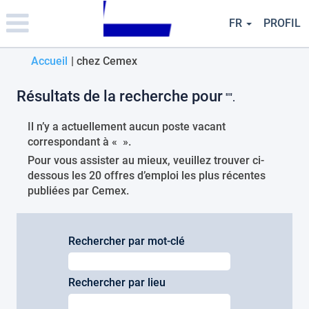
Please
note:
FR
PROFIL
This
website
(page
Accueil
|
chez Cemex
includes
an
actuelle)
accessibility
Résultats de la recherche pour
"".
system.
Il n’y a actuellement aucun poste vacant
correspondant à «
».
Pour vous assister au mieux, veuillez trouver ci-
dessous les 20 offres d’emploi les plus récentes
publiées par Cemex.
Rechercher par mot-clé
Rechercher par lieu