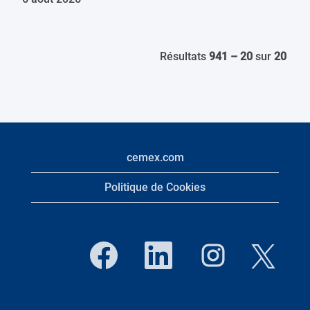
Résultats
941 – 20
sur
20
cemex.com
Politique de Cookies
S
S
S
S
’
’
’
’
o
o
o
o
u
u
u
u
v
v
v
v
r
r
r
r
e
e
e