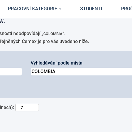
(aktuální
 v Cemex
PRACOVNÍ KATEGORIE
STUDENTI
PRO
strana)
A".
nosti neodpovídají „
“.
COLOMBIA
eřejněných Cemex je pro vás uvedeno níže.
Vyhledávání podle místa
dnech):