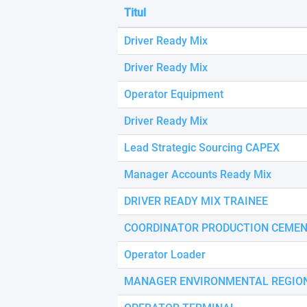
using
Titul
a
screen
Driver Ready Mix
reader;
Press
Driver Ready Mix
Control-
F10
Operator Equipment
to
open
Driver Ready Mix
an
accessibility
Lead Strategic Sourcing CAPEX
menu.
Manager Accounts Ready Mix
DRIVER READY MIX TRAINEE
COORDINATOR PRODUCTION CEMEN
Operator Loader
MANAGER ENVIRONMENTAL REGION