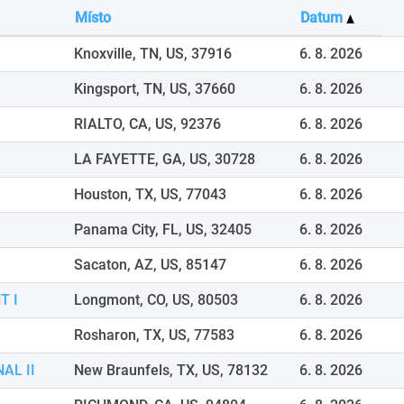
Místo
Datum
Knoxville, TN, US, 37916
6. 8. 2026
Kingsport, TN, US, 37660
6. 8. 2026
RIALTO, CA, US, 92376
6. 8. 2026
LA FAYETTE, GA, US, 30728
6. 8. 2026
Houston, TX, US, 77043
6. 8. 2026
Panama City, FL, US, 32405
6. 8. 2026
Sacaton, AZ, US, 85147
6. 8. 2026
T I
Longmont, CO, US, 80503
6. 8. 2026
Rosharon, TX, US, 77583
6. 8. 2026
AL II
New Braunfels, TX, US, 78132
6. 8. 2026