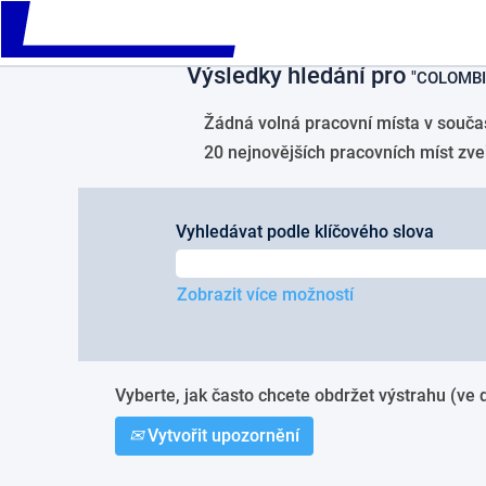
Please
Na domovskou stránku
|
COLOMBIA
note:
This
Výsledky hledání pro
website
"COLOMBI
includes
an
Žádná volná pracovní místa v součas
accessibility
20 nejnovějších pracovních míst zv
system.
Press
Control-
F11
Vyhledávat podle klíčového slova
to
adjust
the
Zobrazit více možností
website
to
people
with
Vyberte, jak často chcete obdržet výstrahu (ve 
visual
disabilities
Vytvořit upozornění
who
are