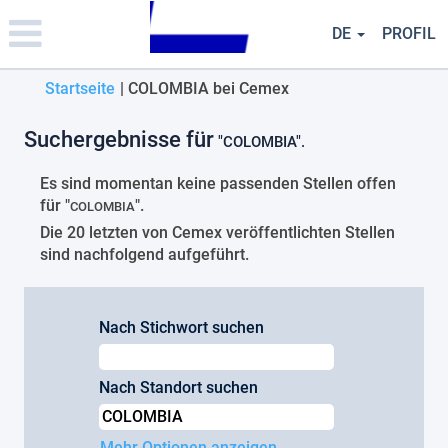
Please
note:
DE
PROFIL
This
website
(aktuelle
Startseite
|
COLOMBIA bei Cemex
includes
an
Seite)
accessibility
Suchergebnisse für
"COLOMBIA".
system.
Es sind momentan keine passenden Stellen offen
für "
".
COLOMBIA
Die 20 letzten von Cemex veröffentlichten Stellen
sind nachfolgend aufgeführt.
Nach Stichwort suchen
Nach Standort suchen
Mehr Optionen anzeigen