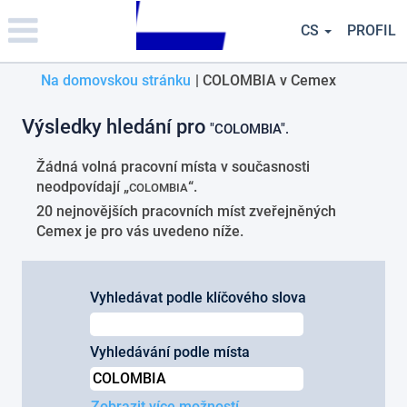
Please
note:
CS
PROFIL
This
website
(aktuální
Na domovskou stránku
|
COLOMBIA v Cemex
includes
an
strana)
accessibility
Výsledky hledání pro
"COLOMBIA".
system.
Žádná volná pracovní místa v současnosti
neodpovídají „
“.
COLOMBIA
20 nejnovějších pracovních míst zveřejněných
Cemex je pro vás uvedeno níže.
Vyhledávat podle klíčového slova
Vyhledávání podle místa
Zobrazit více možností