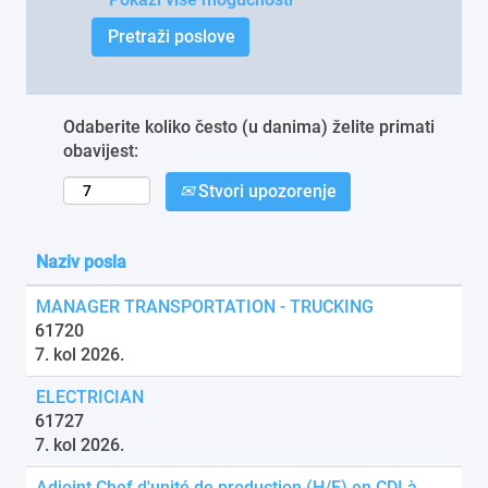
Odaberite koliko često (u danima) želite primati
obavijest:
Stvori upozorenje
Naziv posla
MANAGER TRANSPORTATION - TRUCKING
61720
7. kol 2026.
ELECTRICIAN
61727
7. kol 2026.
Adjoint Chef d'unité de production (H/F) en CDI à