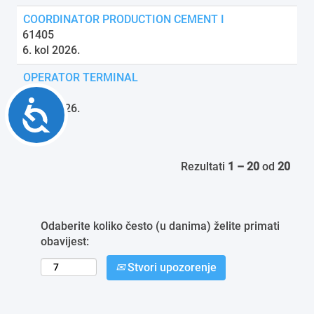
COORDINATOR PRODUCTION CEMENT I
61405
6. kol 2026.
OPERATOR TERMINAL
61401
Accessibility
6. kol 2026.
Rezultati
1 – 20
od
20
Odaberite koliko često (u danima) želite primati
obavijest:
Stvori upozorenje