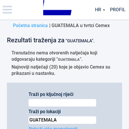
Please
note:
HR
PROFIL
This
website
(trenuta
Početna stranica
|
GUATEMALA u tvrtci Cemex
includes
an
stranica)
accessibility
Rezultati traženja za
"GUATEMALA".
system.
Trenutačno nema otvorenih natječaja koji
odgovaraju kategoriji "
".
GUATEMALA
Najnoviji natječaji (20) koje je objavio Cemex su
prikazani u nastavku.
Traži po ključnoj riječi
Traži po lokaciji
Pokaži više mogućnosti