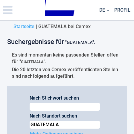
Please
note:
DE
PROFIL
This
website
(aktuelle
Startseite
|
GUATEMALA bei Cemex
includes
an
Seite)
accessibility
Suchergebnisse für
"GUATEMALA".
system.
Es sind momentan keine passenden Stellen offen
für "
".
GUATEMALA
Die 20 letzten von Cemex veröffentlichten Stellen
sind nachfolgend aufgeführt.
Nach Stichwort suchen
Nach Standort suchen
Mehr Optionen anzeigen