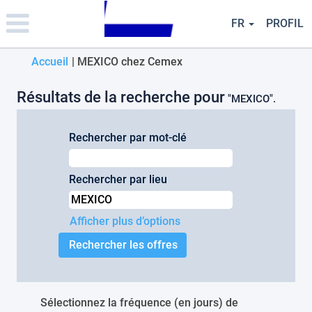
Please
note:
FR
PROFIL
This
website
(page
Accueil
|
MEXICO chez Cemex
includes
an
actuelle)
accessibility
Résultats de la recherche pour
"MEXICO".
system.
Rechercher par mot-clé
Rechercher par lieu
Afficher plus d’options
Sélectionnez la fréquence (en jours) de