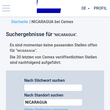
Please
note:
DE
PROFIL
This
website
(aktuelle
Startseite
|
NICARAGUA bei Cemex
includes
an
Seite)
accessibility
Suchergebnisse für
"NICARAGUA".
system.
Es sind momentan keine passenden Stellen offen
für "
".
NICARAGUA
Die 20 letzten von Cemex veröffentlichten Stellen
sind nachfolgend aufgeführt.
Nach Stichwort suchen
Nach Standort suchen
Mehr Optionen anzeigen