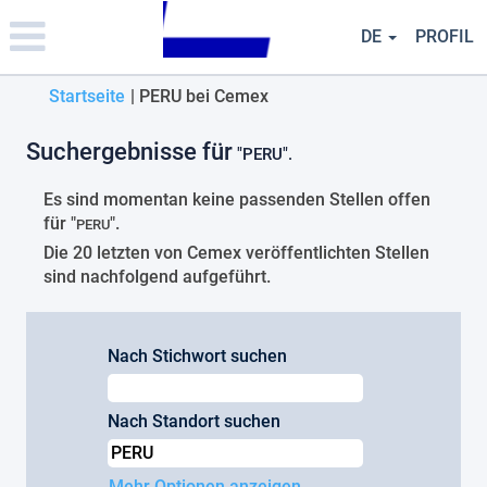
Please
note:
DE
PROFIL
This
website
(aktuelle
Startseite
|
PERU bei Cemex
includes
an
Seite)
accessibility
Suchergebnisse für
"PERU".
system.
Es sind momentan keine passenden Stellen offen
für "
".
PERU
Die 20 letzten von Cemex veröffentlichten Stellen
sind nachfolgend aufgeführt.
Nach Stichwort suchen
Nach Standort suchen
Mehr Optionen anzeigen