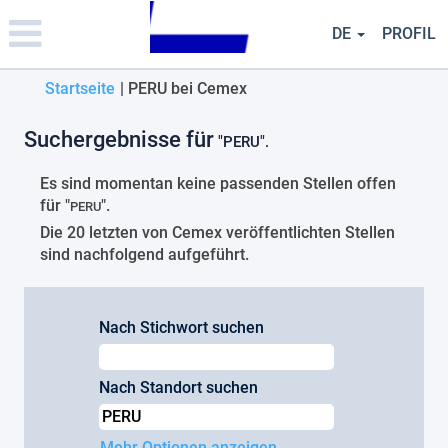
Please
note:
DE
PROFIL
This
website
(aktuelle
Startseite
|
PERU bei Cemex
includes
an
Seite)
accessibility
Suchergebnisse für
"PERU".
system.
Es sind momentan keine passenden Stellen offen
für "
".
PERU
Die 20 letzten von Cemex veröffentlichten Stellen
sind nachfolgend aufgeführt.
Nach Stichwort suchen
Nach Standort suchen
Mehr Optionen anzeigen