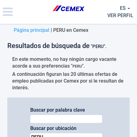
Please
ES
note:
This
VER PERFIL
website
includes
(página
Página principal
|
PERU en Cemex
an
actual)
accessibility
Resultados de búsqueda de
system.
"PERU".
En este momento, no hay ningún cargo vacante
acorde a sus preferencias "
".
PERU
A continuación figuran las 20 últimas ofertas de
empleo publicadas por Cemex por si le resultan de
interés.
Buscar por palabra clave
Buscar por ubicación