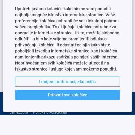
Upotrebljavamo kolačiće kako bismo vam ponudili
najbolje moguće iskustvo internetske stranice. Vaše
preferencije kolačića pohranit će se u lokalnoj pohrani
vašeg preglednika. To uključuje kolačiće potrebne za
operacije internetske stranice. Uz to, možete slobodno
odlučiti i u bilo koje vrijeme promijeniti odluku o
prihvaćanju kolačića ili odustati od njih kako biste
poboljšali izvedbu internetske stranice, kao i kolačića
namijenjenih prikazu sadržaja po mjeri vaših interesa.
Neprihvaćanjem svih kolačića možete utjecati na
iskustvo stranice i usluga koje vam možemo ponuditi.
Izmijeni preferencije kolačića
Prihvati sve kolačiće
Copyright © 2020, CEMEX Innovation Holding Ltd, Švicarska. Sva
prava pridržana.
cemex.com
Politika o kolačićima
O
O
O
Pratite nas!
t
t
t