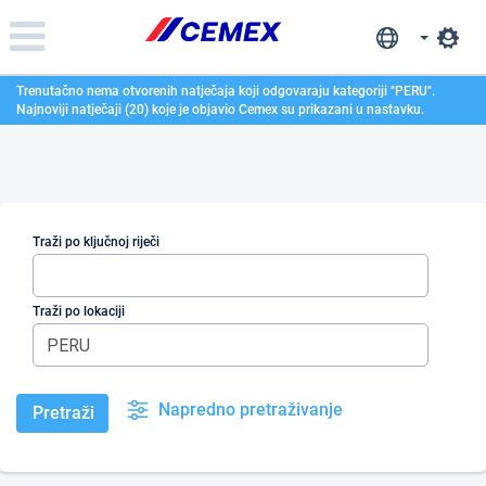
Please
note:
This
website
Trenutačno nema otvorenih natječaja koji odgovaraju kategoriji "
PERU
".
includes
Najnoviji natječaji (20) koje je objavio Cemex su prikazani u nastavku.
an
accessibility
system.
Traži po ključnoj riječi
Traži po lokaciji
Napredno pretraživanje