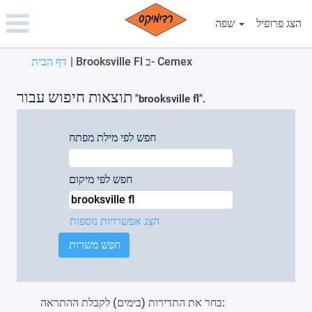
Please
note:
הצג פרופיל
שפה
This
website
(דף
Brooksville Fl ב- Cemex
|
דף הבית
includes
נוכחי)
an
accessibility
תוצאות חיפוש עבור
"brooksville fl".
system.
חפש לפי מילת מפתח
חפש לפי מיקום
הצג אפשרויות נוספות
בחר את התדירות (בימים) לקבלת ההתראה: