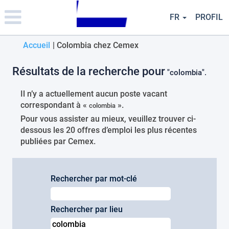
Please
note:
FR
PROFIL
This
website
(page
Accueil
|
Colombia chez Cemex
includes
an
actuelle)
accessibility
Résultats de la recherche pour
"colombia".
system.
Il n’y a actuellement aucun poste vacant
correspondant à «
».
colombia
Pour vous assister au mieux, veuillez trouver ci-
dessous les 20 offres d’emploi les plus récentes
publiées par Cemex.
Rechercher par mot-clé
Rechercher par lieu