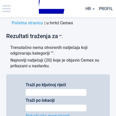
Please
note:
HR
PROFIL
This
website
(trenutačna
Početna stranica
|
u tvrtci Cemex
includes
an
stranica)
accessibility
Rezultati traženja za
"".
system.
Trenutačno nema otvorenih natječaja koji
odgovaraju kategoriji "
".
Najnoviji natječaji (20) koje je objavio Cemex su
prikazani u nastavku.
Traži po ključnoj riječi
Traži po lokaciji
Pokaži više mogućnosti