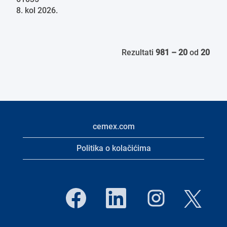
8. kol 2026.
Rezultati
981 – 20
od
20
cemex.com
Politika o kolačićima
O
O
O
O
t
t
t
t
v
v
v
v
a
a
a
a
r
r
r
r