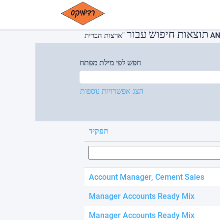
Please
(דף
ב- Cemex
|
דף הבית
note:
נוכחי)
This
תוצאות חיפוש עבור
website
AND ".
includes
an
חפש לפי מילת מפתח
accessibility
system.
Press
הצג אפשרויות נוספות
Control-
F11
to
adjust
תפקיד
the
website
to
people
with
Account Manager, Cement Sales
visual
disabilities
Manager Accounts Ready Mix
who
are
Manager Accounts Ready Mix