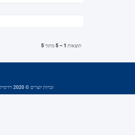
תוצאות
1 – 5
מתוך
5
זכויות יוצרים © 2020 רדימיקס כל הזכויות שמורות לתעשיות רדימיקס (ישראל) בע"מ | התוכן נכתב בלשון זכר מטעמי נוחות בלבד, אך מיועד לנשים וגברים כאחד