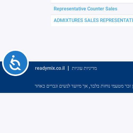
using
a
Representative Counter Sales
screen
reader;
ADMIXTURES SALES REPRESENTAT
Press
Control-
F10
to
open
an
Accessibility
accessibility
menu.
מדיניות עוגיות
readymix.co.il