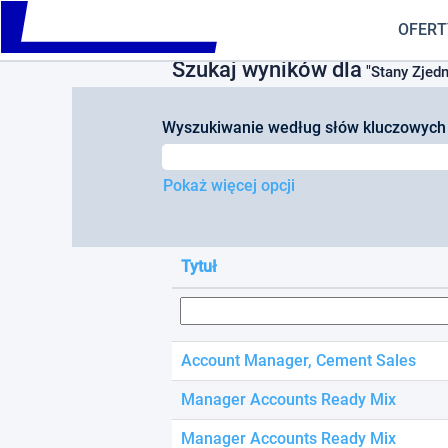
Please
(bieżąca
Strona główna
|
w Cemex
note:
OFERT
strona)
This
Szukaj wyników dla
website
"Stany Zjed
includes
an
Wyszukiwanie według słów kluczowych
accessibility
system.
Press
Pokaż więcej opcji
Control-
F11
to
adjust
Tytuł
the
website
to
people
with
Account Manager, Cement Sales
visual
disabilities
Manager Accounts Ready Mix
who
are
Manager Accounts Ready Mix