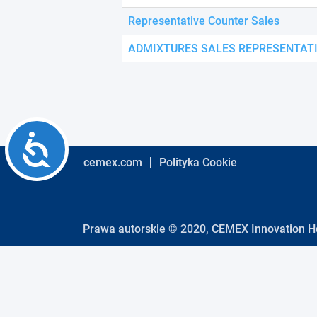
using
a
Representative Counter Sales
screen
reader;
ADMIXTURES SALES REPRESENTAT
Press
Control-
F10
to
open
an
Accessibility
accessibility
menu.
cemex.com
Polityka Cookie
Prawa autorskie © 2020, CEMEX Innovation Ho