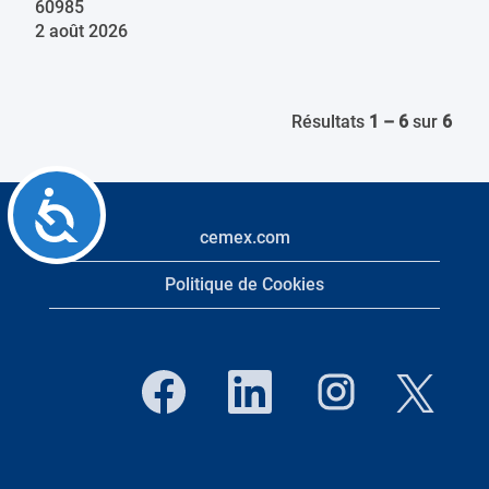
60985
2 août 2026
Résultats
1 – 6
sur
6
Accessibility
cemex.com
Politique de Cookies
S
S
S
S
’
’
’
’
o
o
o
o
u
u
u
u
v
v
v
v
r
r
r
r
e
e
e
e