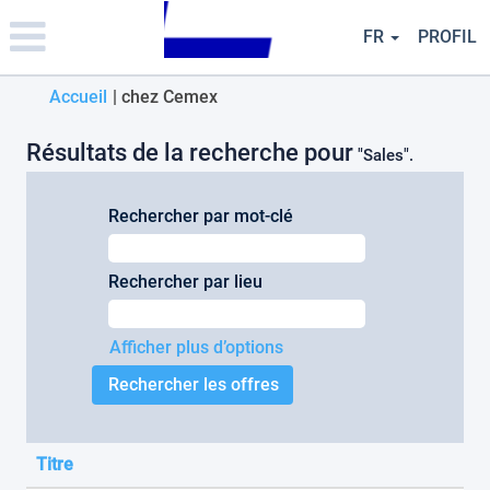
Please
note:
FR
PROFIL
This
website
(page
Accueil
|
chez Cemex
includes
an
actuelle)
accessibility
Résultats de la recherche pour
"Sales".
system.
Rechercher par mot-clé
Rechercher par lieu
Afficher plus d’options
Titre