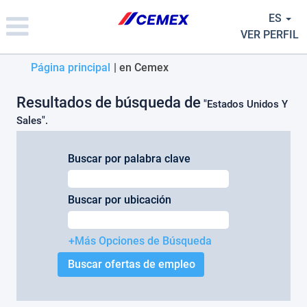
Please
ES
note:
This
VER PERFIL
website
includes
(página
Página principal
|
en Cemex
an
actual)
accessibility
Resultados de búsqueda de
system.
"Estados Unidos Y
Sales".
Buscar por palabra clave
Buscar por ubicación
+Más Opciones de Búsqueda