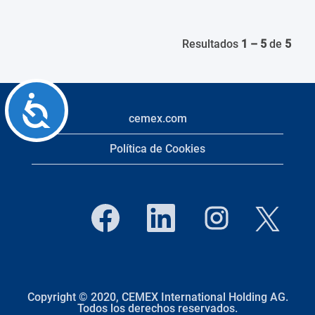
Resultados
1 – 5
de
5
Accessibility
cemex.com
Política de Cookies
S
S
S
S
e
e
e
e
a
a
a
a
b
b
b
b
r
r
r
r
e
e
e
e
e
e
e
e
n
n
n
n
u
u
u
Copyright © 2020, CEMEX International Holding AG.
u
n
n
n
Todos los derechos reservados.
n