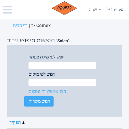
Please
note:
הצג פרופיל
שפה
This
website
(דף
ב- Cemex
|
דף הבית
includes
נוכחי)
an
accessibility
תוצאות חיפוש עבור
"Sales".
system.
חפש לפי מילת מפתח
חפש לפי מיקום
הצג אפשרויות נוספות
תפקיד