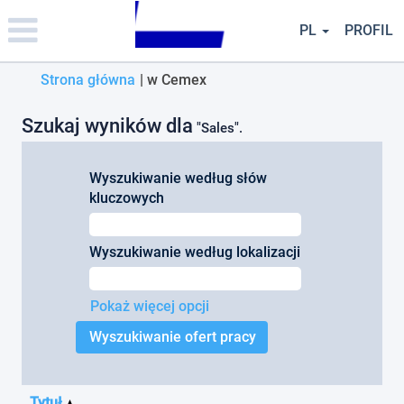
Please
note:
PL
PROFIL
This
website
(bieżąca
Strona główna
|
w Cemex
includes
an
strona)
accessibility
Szukaj wyników dla
"Sales".
system.
Wyszukiwanie według słów
kluczowych
Wyszukiwanie według lokalizacji
Pokaż więcej opcji
Tytuł