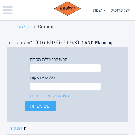
Please
note:
הצג פרופיל
שפה
This
website
(דף
ב- Cemex
|
דף הבית
includes
נוכחי)
an
accessibility
תוצאות חיפוש עבור
"ארצות הברית AND Planning".
system.
חפש לפי מילת מפתח
חפש לפי מיקום
הצג אפשרויות נוספות
תפקיד