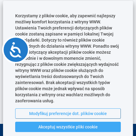
DIRECTOR COMMERCIAL
DEVELOPMENT AGGREGATE
Korzystamy z plików cookie, aby zapewnić najlepszy
możliwy komfort korzystania z witryny WWW.
Orlando, FL, US, 32803
Ustawienia Twoich preferencji dotyczących plików
cookie zostaną zapisane w pamięci lokalnej Twojej
Opublikowane w
15 lip 2026
przeglądarki. Dotyczy to również plików cookie
Accessibility
niezbędnych do działania witryny WWW. Ponadto swój
wybór dotyczący akceptacji plików cookie możesz
swobodnie i w dowolnym momencie zmienić,
rezygnując z plików cookie zwiększających wydajność
witryny WWW oraz plików cookie służących do
wyświetlania treści dostosowanych do Twoich
zainteresowań. Brak akceptacji wszystkich typów
plików cookie może jednak wpływać na sposób
korzystania z witryny oraz wachlarz możliwych do
zaoferowania usług.
Modyfikuj preferencje dot. plików cookie
Akceptuj wszystkie pliki cookie
Prawa autorskie © 2020, CEMEX Innovation Holding Ltd, Szwajcaria.