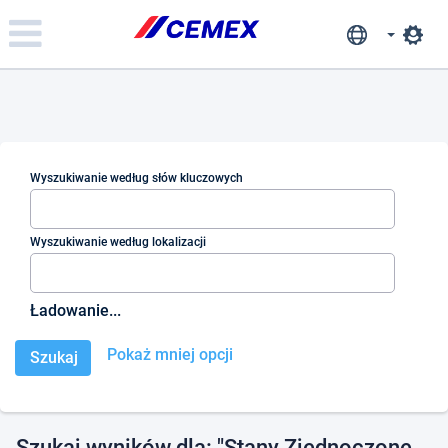
Please
note:
This
website
includes
an
accessibility
system.
Wyszukiwanie według słów kluczowych
Wyszukiwanie według lokalizacji
Ładowanie...
Pokaż mniej opcji
Szukaj wyników dla
"Stany Zjednoczone