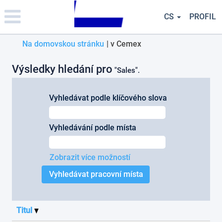
Please
note:
CS
PROFIL
This
website
(aktuální
Na domovskou stránku
|
v Cemex
includes
an
strana)
accessibility
Výsledky hledání pro
"Sales".
system.
Vyhledávat podle klíčového slova
Vyhledávání podle místa
Zobrazit více možností
Titul