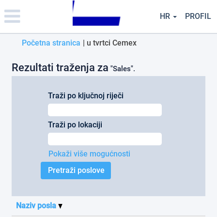
Please
note:
HR
PROFIL
This
website
(trenutačna
Početna stranica
|
u tvrtci Cemex
includes
an
stranica)
accessibility
Rezultati traženja za
"Sales".
system.
Traži po ključnoj riječi
Traži po lokaciji
Pokaži više mogućnosti
Naziv posla