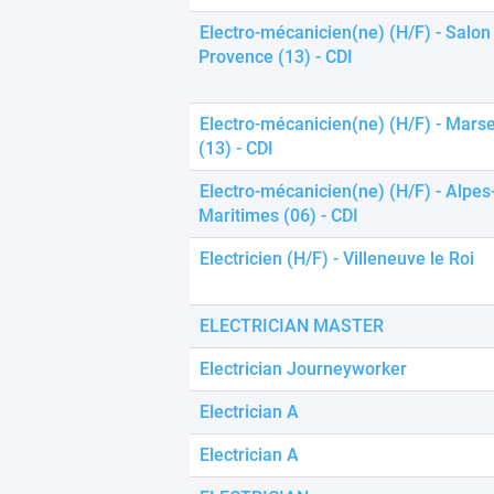
using
a
Electro-mécanicien(ne) (H/F) - Salon
screen
Provence (13) - CDI
reader;
Press
Control-
Electro-mécanicien(ne) (H/F) - Marsei
F10
(13) - CDI
to
open
Electro-mécanicien(ne) (H/F) - Alpes
an
Maritimes (06) - CDI
accessibility
menu.
Electricien (H/F) - Villeneuve le Roi
ELECTRICIAN MASTER
Electrician Journeyworker
Electrician A
Electrician A