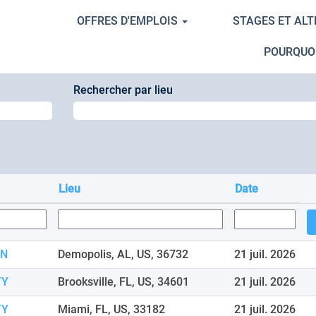
OFFRES D'EMPLOIS
STAGES ET AL
our
"".
POURQUO
Rechercher par lieu
Lieu
Date
ON
Demopolis, AL, US, 36732
21 juil. 2026
TY
Brooksville, FL, US, 34601
21 juil. 2026
TY
Miami, FL, US, 33182
21 juil. 2026