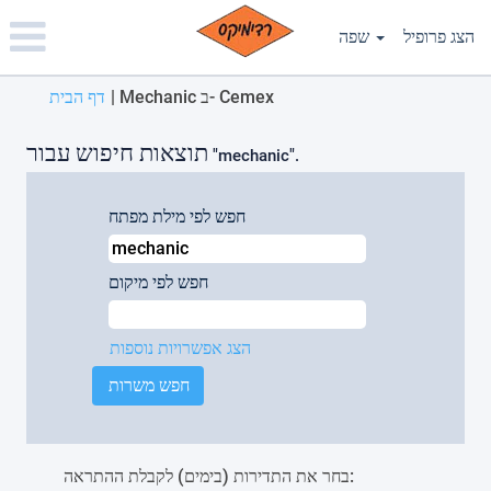
Please
note:
הצג פרופיל
שפה
This
website
(דף
Mechanic ב- Cemex
|
דף הבית
includes
נוכחי)
an
accessibility
תוצאות חיפוש עבור
"mechanic".
system.
חפש לפי מילת מפתח
חפש לפי מיקום
הצג אפשרויות נוספות
בחר את התדירות (בימים) לקבלת ההתראה: