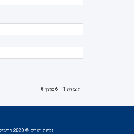
תוצאות
1 – 6
מתוך
6
זכויות יוצרים © 2020 רדימיקס כל הזכויות שמורות לתעשיות רדימיקס (ישראל) בע"מ | התוכן נכתב בלשון זכר מטעמי נוחות בלבד, אך מיועד לנשים וגברים כאחד