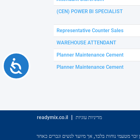
using
a
(CEN) POWER BI SPECIALIST
screen
reader;
Press
Representative Counter Sales
Control-
F10
WAREHOUSE ATTENDANT
to
open
Planner Maintenance Cement
an
Accessibility
accessibility
Planner Maintenance Cement
menu.
מדיניות עוגיות
readymix.co.il