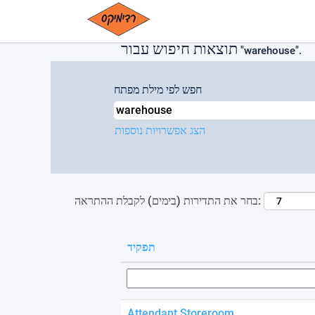
Please
(דף
Warehouse ב- Cemex
|
דף הבית
note:
נוכחי)
This
תוצאות חיפוש עבור
website
"warehouse".
includes
an
חפש לפי מילת מפתח
accessibility
system.
Press
הצג אפשרויות נוספות
Control-
F11
to
adjust
the
בחר את התדירות (בימים) לקבלת ההתראה:
website
to
people
with
תפקיד
visual
disabilities
who
are
Attendant Storeroom