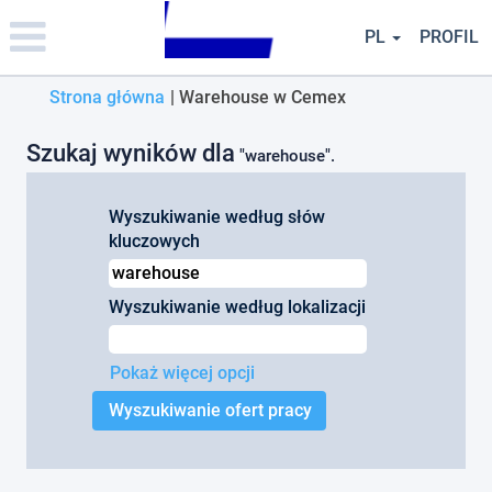
Please
note:
PL
PROFIL
This
website
(bieżąca
Strona główna
|
Warehouse w Cemex
includes
an
strona)
accessibility
Szukaj wyników dla
"warehouse".
system.
Wyszukiwanie według słów
kluczowych
Wyszukiwanie według lokalizacji
Pokaż więcej opcji