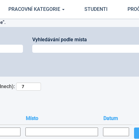
(aktuální
e v Cemex
PRACOVNÍ KATEGORIE
STUDENTI
PRO
strana)
e".
Vyhledávání podle místa
dnech):
Místo
Datum