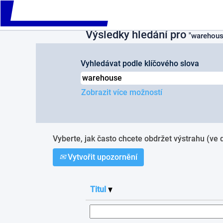
Please
Na domovskou stránku
|
Warehous
note:
This
Výsledky hledání pro
website
"warehous
includes
an
Vyhledávat podle klíčového slova
accessibility
system.
Press
Zobrazit více možností
Control-
F11
to
adjust
the
Vyberte, jak často chcete obdržet výstrahu (ve 
website
to
Vytvořit upozornění
people
with
visual
Titul
disabilities
who
are