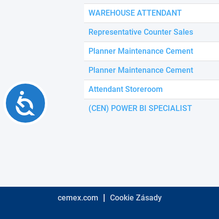
using
a
WAREHOUSE ATTENDANT
screen
reader;
Representative Counter Sales
Press
Control-
Planner Maintenance Cement
F10
to
Planner Maintenance Cement
open
an
Attendant Storeroom
Accessibility
accessibility
menu.
(CEN) POWER BI SPECIALIST
cemex.com
Cookie Zásady