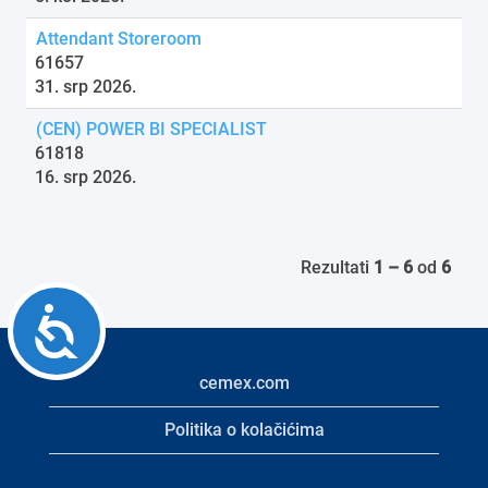
Attendant Storeroom
61657
31. srp 2026.
(CEN) POWER BI SPECIALIST
61818
16. srp 2026.
Rezultati
1 – 6
od
6
Accessibility
cemex.com
Politika o kolačićima