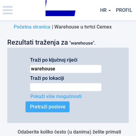
Please
note:
HR
PROFIL
This
website
(trenutačn
Početna stranica
|
Warehouse u tvrtci Cemex
includes
an
stranica)
accessibility
Rezultati traženja za
"warehouse".
system.
Traži po ključnoj riječi
Traži po lokaciji
Pokaži više mogućnosti
Odaberite koliko često (u danima) želite primati