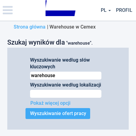
Please
note:
PL
PROFIL
This
website
(bieżąca
Strona główna
|
Warehouse w Cemex
includes
an
strona)
accessibility
Szukaj wyników dla
"warehouse".
system.
Wyszukiwanie według słów
kluczowych
Wyszukiwanie według lokalizacji
Pokaż więcej opcji