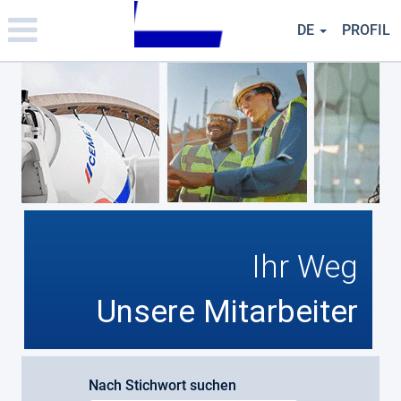
Please
note:
DE
PROFIL
This
website
includes
an
accessibility
system.
Ihr Weg
Unsere Mitarbeiter
Nach Stichwort suchen