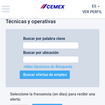
Please
ES
note:
This
VER PERFIL
website
Técnicas y operativas
includes
an
accessibility
system.
Buscar por palabra clave
Buscar por ubicación
+Más Opciones de Búsqueda
Seleccione la frecuencia (en días) para recibir una
alerta: