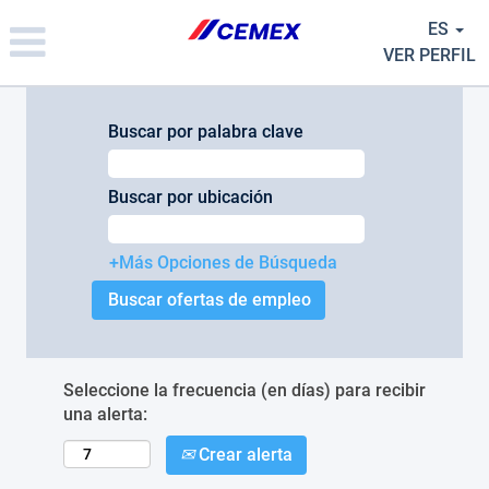
Please
ES
note:
This
VER PERFIL
website
includes
an
Buscar por palabra clave
accessibility
system.
Buscar por ubicación
+Más Opciones de Búsqueda
Seleccione la frecuencia (en días) para recibir
una alerta:
Crear alerta