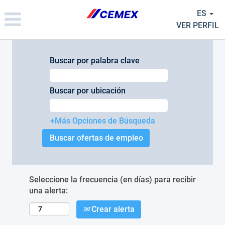
Please
ES
note:
This
VER PERFIL
website
includes
an
Buscar por palabra clave
accessibility
system.
Buscar por ubicación
+Más Opciones de Búsqueda
Seleccione la frecuencia (en días) para recibir
una alerta:
Crear alerta