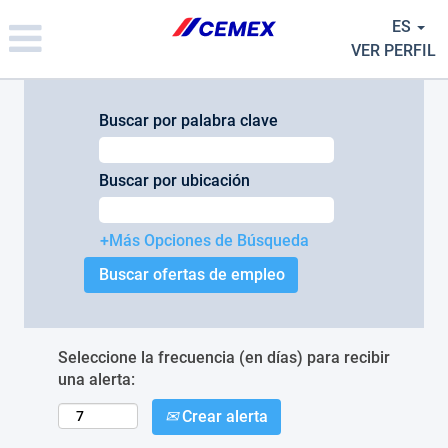
Please
ES
note:
This
VER PERFIL
website
includes
an
Buscar por palabra clave
accessibility
system.
Buscar por ubicación
+Más Opciones de Búsqueda
Seleccione la frecuencia (en días) para recibir
una alerta:
Crear alerta