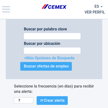
Please
ES
note:
This
VER PERFIL
website
includes
an
Buscar por palabra clave
accessibility
system.
Buscar por ubicación
+Más Opciones de Búsqueda
Seleccione la frecuencia (en días) para recibir
una alerta:
Crear alerta