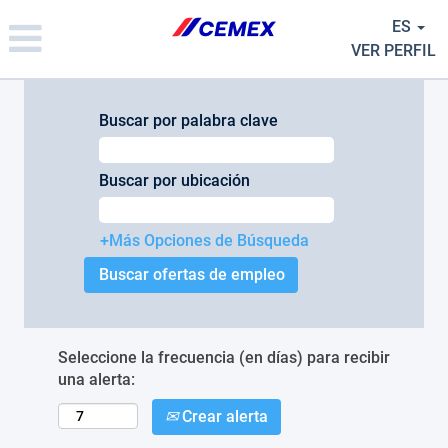
Please
ES
note:
This
VER PERFIL
website
includes
an
Buscar por palabra clave
accessibility
system.
Buscar por ubicación
+Más Opciones de Búsqueda
Seleccione la frecuencia (en días) para recibir
una alerta:
Crear alerta