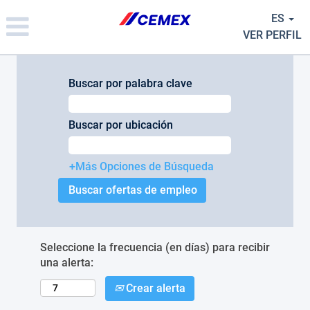
Please
ES
note:
This
VER PERFIL
website
includes
an
Buscar por palabra clave
accessibility
system.
Buscar por ubicación
+Más Opciones de Búsqueda
Seleccione la frecuencia (en días) para recibir
una alerta:
Crear alerta